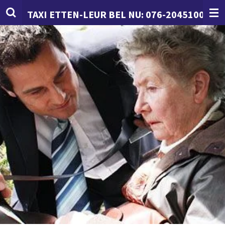
Ga
TAXI ETTEN-LEUR BEL NU:
076-2045100
direct
naar
de
hoofdinhoud